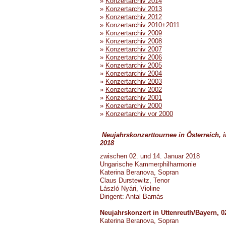
»
Konzertarchiv 2014
»
Konzertarchiv 2013
»
Konzertarchiv 2012
»
Konzertarchiv 2010+2011
»
Konzertarchiv 2009
»
Konzertarchiv 2008
»
Konzertarchiv 2007
»
Konzertarchiv 2006
»
Konzertarchiv 2005
»
Konzertarchiv 2004
»
Konzertarchiv 2003
»
Konzertarchiv 2002
»
Konzertarchiv 2001
»
Konzertarchiv 2000
»
Konzertarchiv vor 2000
Neujahrskonzerttournee in Österreich, 
2018
zwischen 02. und 14. Januar 2018
Ungarische Kammerphilharmonie
Katerina Beranova, Sopran
Claus Durstewitz, Tenor
László Nyári, Violine
Dirigent: Antal Barnás
Neujahrskonzert in Uttenreuth/Bayern, 0
Katerina Beranova, Sopran