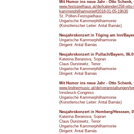
Mit Humor ins neue Jahr - Otto Schenk, 
www.festspielhaus.at/de/kalender/258-otto
kammerphilharmonie#2018-01-05-19h30
St. Pölten-Festspielhaus
Ungarische Kammerphilharmonie
(Künstlerischer Leiter: Antal Barnás)
Neujahrskonzert in Töging am Inn/Bayern
Ungarische Kammerphilharmonie
Dirigent: Antal Barnás
Neujahrskonzert in Pullach/Bayern, 06.0
Katerina Beranova, Sopran
Claus Durstewitz, Tenor
Ungarische Kammerphilharmonie
Dirigent: Antal Barnás
Mit Humor ins neue Jahr - Otto Schenk, 
www.lindnermusic.at/de/veranstaltungen/t
Innsbruck-Congress
Ungarische Kammerphilharmonie
(Künstlerischer Leiter: Antal Barnás)
Neujahrskonzert in Homberg/Hesssen, 07
Katerina Beranova, Sopran
Claus Durstewitz, Tenor
Ungarische Kammerphilharmonie
Dirigent: Antal Barnás