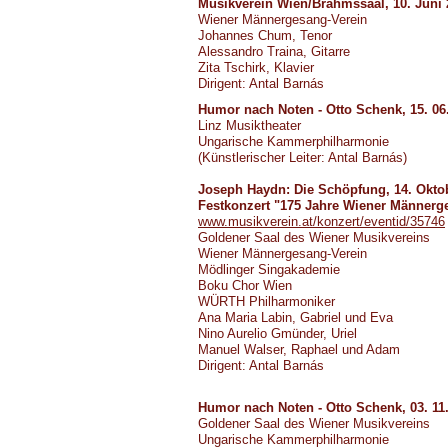
Musikverein Wien/Brahmssaal, 10. Juni 
Wiener Männergesang-Verein
Johannes Chum, Tenor
Alessandro Traina, Gitarre
Zita Tschirk, Klavier
Dirigent: Antal Barnás
Humor nach Noten - Otto Schenk, 15. 06
Linz Musiktheater
Ungarische Kammerphilharmonie
(Künstlerischer Leiter: Antal Barnás)
Joseph Haydn: Die Schöpfung, 14. Okto
Festkonzert "175 Jahre Wiener Männerg
www.musikverein.at/konzert/eventid/35746
Goldener Saal des Wiener Musikvereins
Wiener Männergesang-Verein
Mödlinger Singakademie
Boku Chor Wien
WÜRTH Philharmoniker
Ana Maria Labin, Gabriel und Eva
Nino Aurelio Gmünder, Uriel
Manuel Walser, Raphael und Adam
Dirigent: Antal Barnás
Humor nach Noten - Otto Schenk, 03. 11
Goldener Saal des Wiener Musikvereins
Ungarische Kammerphilharmonie