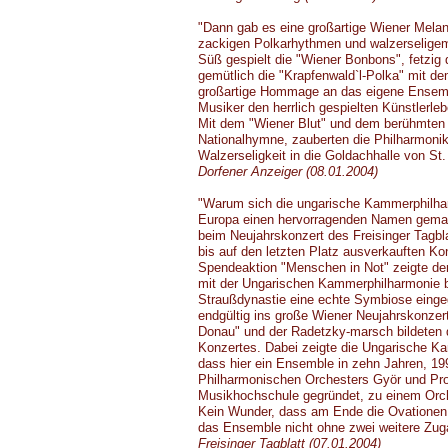
"Dann gab es eine großartige Wiener Melang
zackigen Polkarhythmen und walzerseligem 
Süß gespielt die "Wiener Bonbons", fetzig 
gemütlich die "Krapfenwald`l-Polka" mit dem
großartige Hommage an das eigene Ensembl
Musiker den herrlich gespielten Künstlerle
Mit dem "Wiener Blut" und dem berühmten 
Nationalhymne, zauberten die Philharmoni
Walzerseligkeit in die Goldachhalle von St
Dorfener Anzeiger (08.01.2004)
"Warum sich die ungarische Kammerphilharm
Europa einen hervorragenden Namen gemach
beim Neujahrskonzert des Freisinger Tagbla
bis auf den letzten Platz ausverkauften K
Spendeaktion "Menschen in Not" zeigte der 
mit der Ungarischen Kammerphilharmonie b
Straußdynastie eine echte Symbiose eingeg
endgültig ins große Wiener Neujahrskonzer
Donau" und der Radetzky-marsch bildeten
Konzertes. Dabei zeigte die Ungarische K
dass hier ein Ensemble in zehn Jahren, 19
Philharmonischen Orchesters Györ und Pro
Musikhochschule gegründet, zu einem Orche
Kein Wunder, dass am Ende die Ovationen 
das Ensemble nicht ohne zwei weitere Zug
Freisinger Tagblatt (07.01.2004)