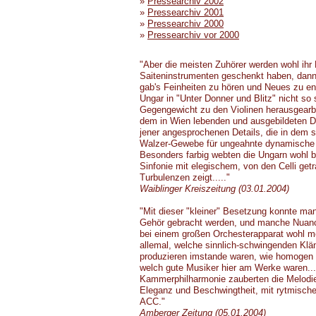
»
Pressearchiv 2002
»
Pressearchiv 2001
»
Pressearchiv 2000
»
Pressearchiv vor 2000
"Aber die meisten Zuhörer werden wohl ih
Saiteninstrumenten geschenkt haben, dann h
gab's Feinheiten zu hören und Neues zu en
Ungar in "Unter Donner und Blitz" nicht so 
Gegengewicht zu den Violinen herausgearbe
dem in Wien lebenden und ausgebildeten Dir
jener angesprochenen Details, die in dem s
Walzer-Gewebe für ungeahnte dynamische 
Besonders farbig webten die Ungarn wohl b
Sinfonie mit elegischem, von den Celli g
Turbulenzen zeigt....."
Waiblinger Kreiszeitung (03.01.2004)
"Mit dieser "kleiner" Besetzung konnte man
Gehör gebracht werden, und manche Nuanci
bei einem großen Orchesterapparat wohl mög
allemal, welche sinnlich-schwingenden Klän
produzieren imstande waren, wie homogen
welch gute Musiker hier am Werke waren....
Kammerphilharmonie zauberten die Melodien
Eleganz und Beschwingtheit, mit rytmischer
ACC."
Amberger Zeitung (05.01.2004)