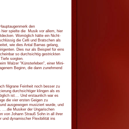
r Hauptaugenmerk den
ier spielte die Musik vor allem, hier
tdecken. Womöglich hätte ein Nicht-
schlüssig die Celli und Bratschen als
itet, wie dies Antal Barnas gelang,
igenten. Dies nur als Beispiel für eins
cheinbar so durchsichtig gestrickten
Tiefe sorgten.
eim Walzer "Künsterleben", einer Mini-
etragenem Beginn, die dann zunehmend
ch filigrane Feinheit noch besser zu
erung durchsichtiger klingen als es
lich ist.... Und erstaunlich war es
ge die vier ersten Geigen zu
 und ausgewogen musiziert wurde, und
 ....die Musiker der Ungarischen
 von Johann Strauß Sohn in all ihrer
 und dynamischer Flexibilität ins