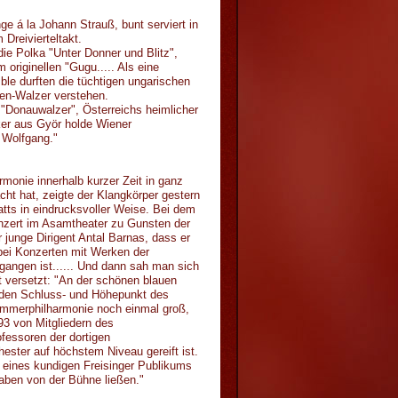
e á la Johann Strauß, bunt serviert in
Dreivierteltakt.
die Polka "Unter Donner und Blitz",
 originellen "Gugu..... Als eine
e durften die tüchtigen ungarischen
ben-Walzer verstehen.
"Donauwalzer", Österreichs heimlicher
ker aus Györ holde Wiener
. Wolfgang."
onie innerhalb kurzer Zeit in ganz
t hat, zeigte der Klangkörper gestern
tts in eindrucksvoller Weise. Bei dem
onzert im Asamtheater zu Gunsten der
junge Dirigent Antal Barnas, dass er
ei Konzerten mit Werken der
angen ist...... Und dann sah man sich
t versetzt: "An der schönen blauen
 den Schluss- und Höhepunkt des
ammerphilharmonie noch einmal groß,
93 von Mitgliedern des
fessoren der dortigen
ster auf höchstem Niveau gereift ist.
eines kundigen Freisinger Publikums
aben von der Bühne ließen."